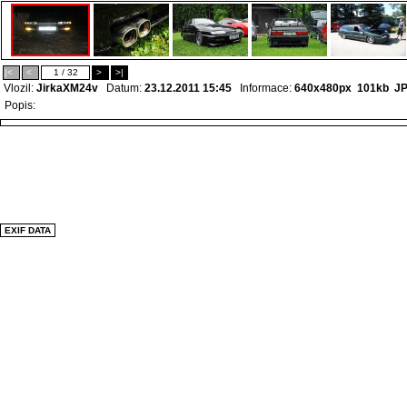
|<
<
1 / 32
>
>|
Vlozil:
JirkaXM24v
Datum:
23.12.2011 15:45
Informace:
640x480px 101kb
J
Popis:
EXIF DATA