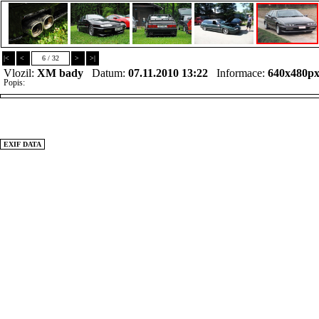
|<
<
6 / 32
>
>|
Vlozil:
XM bady
Datum:
07.11.2010 13:22
Informace:
640x480p
Popis:
EXIF DATA