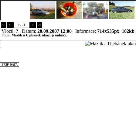
|<
<
9 / 11
>
>|
Vlozil:
?
Datum:
20.09.2007 12:00
Informace:
714x535px 102kb
Popis:
Mazlik a Ujebánek ukazují zadnice.
EXIF DATA