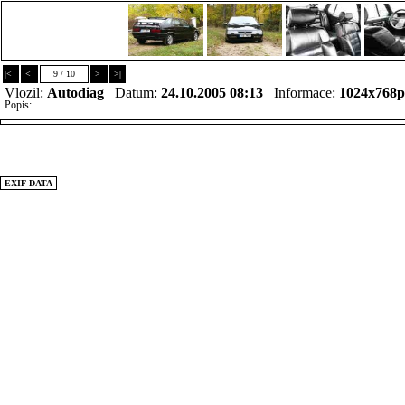
|<
<
9 / 10
>
>|
Vlozil:
Autodiag
Datum:
24.10.2005 08:13
Informace:
1024x768
Popis:
EXIF DATA