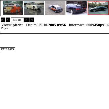
|<
<
93 / 116
>
>|
Vlozil:
plechr
Datum:
29.10.2005 09:56
Informace:
600x450px 1
Popis:
EXIF DATA