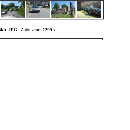
3kb
JPG
Zobrazeno:
1299
x