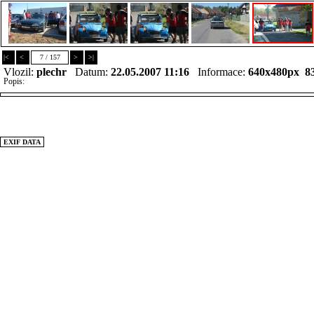
|<
<
7 / 157
>
>|
Vlozil:
plechr
Datum:
22.05.2007 11:16
Informace:
640x480px 8
Popis:
EXIF DATA