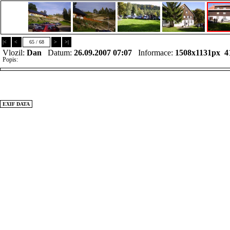
|<
<
65 / 68
>
>|
Vlozil:
Dan
Datum:
26.09.2007 07:07
Informace:
1508x1131px 4
Popis:
EXIF DATA