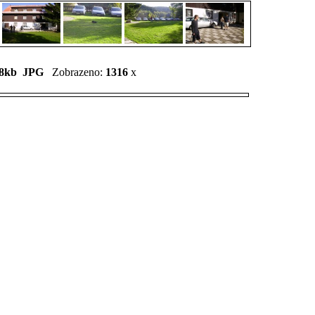
8kb
JPG
Zobrazeno:
1316
x