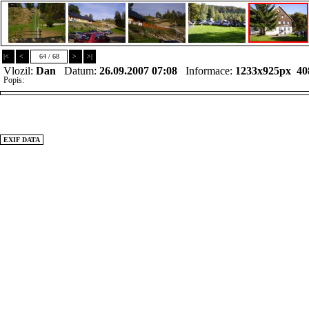
|<
<
64 / 68
>
>|
Vlozil:
Dan
Datum:
26.09.2007 07:08
Informace:
1233x925px 40
Popis:
EXIF DATA