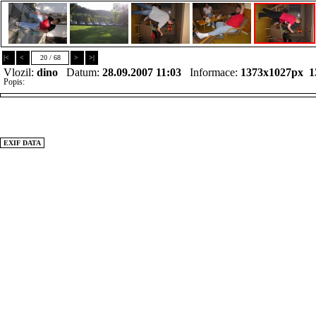
|<
<
20 / 68
>
>|
Vlozil:
dino
Datum:
28.09.2007 11:03
Informace:
1373x1027px 1
Popis:
EXIF DATA