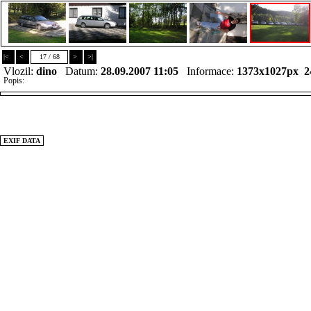
|<
<
17 / 68
>
>|
Vlozil:
dino
Datum:
28.09.2007 11:05
Informace:
1373x1027px 2
Popis:
EXIF DATA