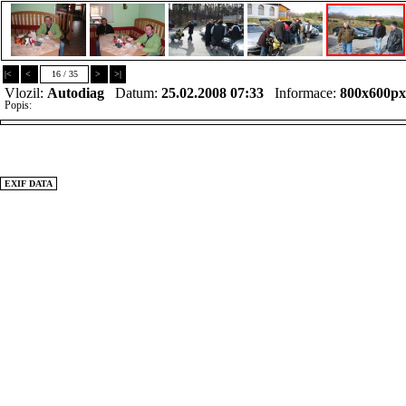
|<
<
16 / 35
>
>|
Vlozil:
Autodiag
Datum:
25.02.2008 07:33
Informace:
800x600p
Popis:
EXIF DATA