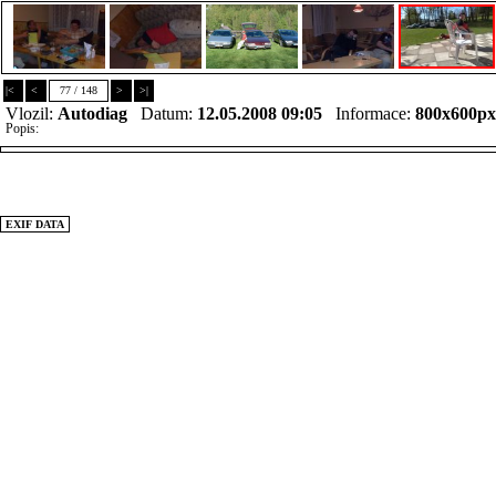
|<
<
77 / 148
>
>|
Vlozil:
Autodiag
Datum:
12.05.2008 09:05
Informace:
800x600p
Popis:
EXIF DATA