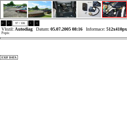
|<
<
97 / 106
>
>|
Vlozil:
Autodiag
Datum:
05.07.2005 08:16
Informace:
512x410p
Popis:
EXIF DATA