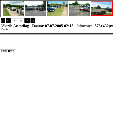
|<
<
94 / 106
>
>|
Vlozil:
Autodiag
Datum:
07.07.2005 02:15
Informace:
576x432p
Popis:
EXIF DATA