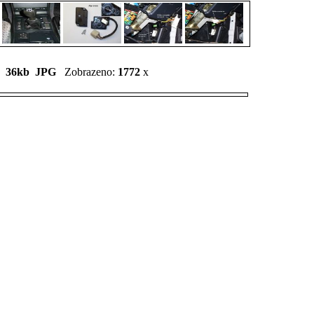
x 36kb
JPG
Zobrazeno:
1772
x