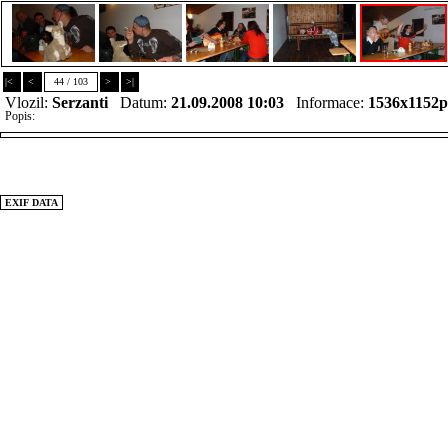
|<
<
44 / 103
>
>|
Vlozil:
Serzanti
Datum:
21.09.2008 10:03
Informace:
1536x1152
Popis:
EXIF DATA