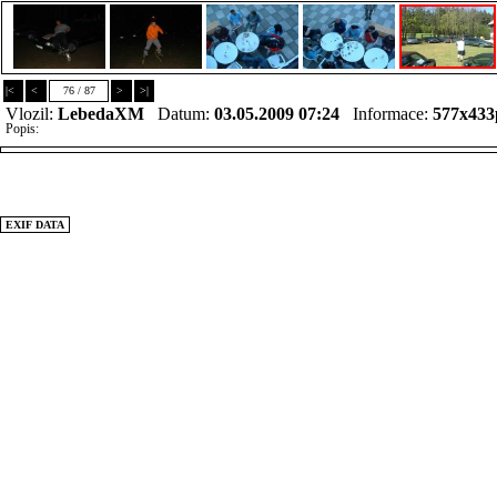
|<
<
76 / 87
>
>|
Vlozil:
LebedaXM
Datum:
03.05.2009 07:24
Informace:
577x433
Popis:
EXIF DATA