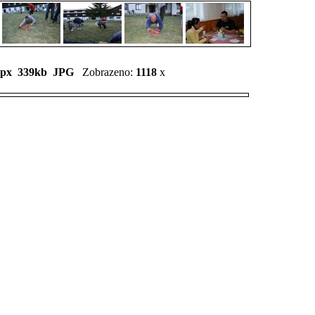
1px 339kb
JPG
Zobrazeno:
1118
x