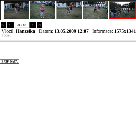
|<
<
21 / 87
>
>|
Vlozil:
Hanzelka
Datum:
13.05.2009 12:07
Informace:
1575x134
Popis:
EXIF DATA