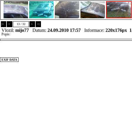
|<
<
13 / 32
>
>|
Vlozil:
mijo77
Datum:
24.09.2010 17:57
Informace:
220x176px 
Popis:
EXIF DATA