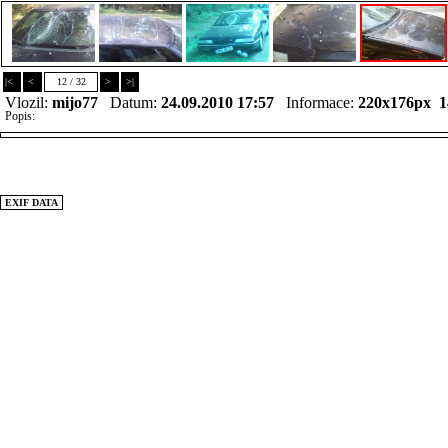
|<
<
12 / 32
>
>|
Vlozil:
mijo77
Datum:
24.09.2010 17:57
Informace:
220x176px 
Popis:
EXIF DATA