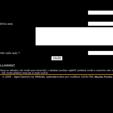
dívka auta
níte vaše auto ?
 z registru?
ud se náhodou váš model auta nenachází v databázi použijte najbližší podobný model a zanechte nám z
u. Váš model přidáme hned jak to bude možné.
© 2009 :: tigerClaw(tm) by MMedia, optimalizováno pro rozlišení 1024x768,
Mozilla Firefox