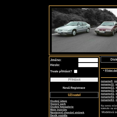
Disk
Jméno:
Heslo:
•
Přidat da
Trvale přihlásit?
,
noname0
n
,
noname11
,
noname21
Nová Registrace
,
noname31
,
noname41
Uživatel
,
noname51
,
noname61
Osobní údaje
Vozový park
Na tomto místě
Osobní fotogalerie
kdekoliv na st
Moje inzeráty
Modelová sé
Nastavení chování stránek
Deník vozidla