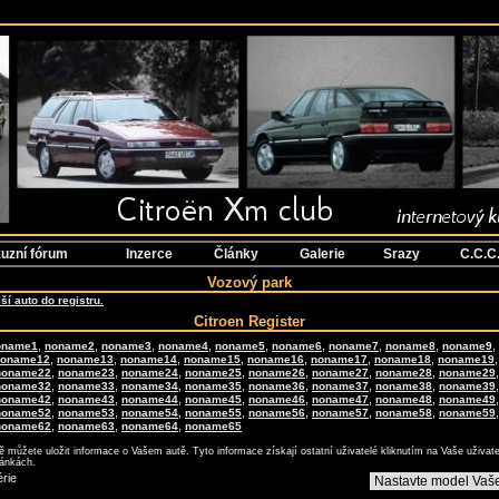
<------>
<------>
uzní fórum
Inzerce
Články
Galerie
Srazy
C.C.C
Vozový park
lší auto do registru.
Citroen Register
,
,
,
,
,
,
,
,
,
oname1
noname2
noname3
noname4
noname5
noname6
noname7
noname8
noname9
,
,
,
,
,
,
,
noname12
noname13
noname14
noname15
noname16
noname17
noname18
noname19
,
,
,
,
,
,
,
noname22
noname23
noname24
noname25
noname26
noname27
noname28
noname29
,
,
,
,
,
,
,
noname32
noname33
noname34
noname35
noname36
noname37
noname38
noname39
,
,
,
,
,
,
,
noname42
noname43
noname44
noname45
noname46
noname47
noname48
noname49
,
,
,
,
,
,
,
noname52
noname53
noname54
noname55
noname56
noname57
noname58
noname59
,
,
,
noname62
noname63
noname64
noname65
 můžete uložit informace o Vašem autě. Tyto informace získají ostatní uživatelé kliknutím na Vaše uživat
ránkách.
rie