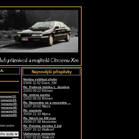
.A.
Nejnovější příspěvky
Nejdou vyblikat chyby
03/06 11:52 Dave_XM
Re: Podivná hláška L. displeje
22/03 09:22 BXmen
Re: zmena jazyka
,
noname10
22/03 09:20 BXmen
,
,
noname20
Re: Nezvedne se a nezvedne ...
,
,
noname30
31/07 20:02 filipza
,
,
noname40
Re: manzety
,
,
noname50
25/04 21:10 filipza
,
,
noname60
Re: Návrh na XM sraz
25/09 07:38 Musketier
elské jméno
Re: Poistna skrinka 2.1td
25/07 15:12 Wallcorf
Utahovacie momenty
17/07 02:01 Wallcorf