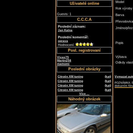
Model
Uživatelé online
Rok výroby
Guests: 1
Barva
C.C.C.A
Převodovka
Poslední záznam:
Jméno/přez
Jan Kalna
Poslední komentář:
oprava
Popis
Hodnocení:
Posl. registrovaní
Výbava
Vivas75
Martin258
Odkdy vlast
mamomi
Poslední obrázky
Citroën XM tuning
(kat)
Vymazat auto
Citroën XM tuning
(kat)
POZNÁMKA: Pok
Citroën XM tuning
(kat)
diskuzním fór
Citroën XM tuning
(kat)
Více ...
Náhodný obrázek