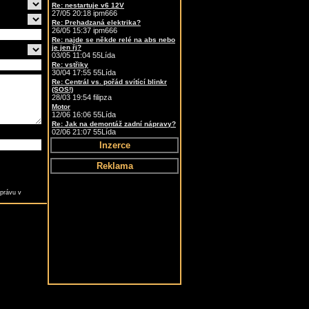
Re: nestartuje v6 12V
27/05 20:18 ipm666
Re: Prehadzaná elektrika?
26/05 15:37 ipm666
Re: najde se někde relé na abs nebo
je jen řj?
03/05 11:04 55Lída
Re: vstřiky
30/04 17:55 55Lída
Re: Centrál vs. pořád svítící blinkr
(SOS!)
28/03 19:54 filipza
Motor
12/06 16:06 55Lída
Re: Jak na demontáž zadní nápravy?
02/06 21:07 55Lída
Inzerce
Reklama
právu v